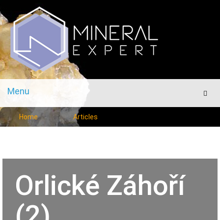
Menu
Men
Home
Articles
Orlické Záhoří
(2)